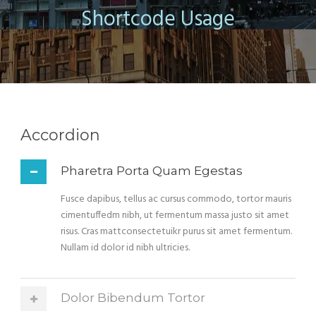
Shortcode Usage
Accordion
Pharetra Porta Quam Egestas
Fusce dapibus, tellus ac cursus commodo, tortor mauris
cimentuffedm nibh, ut fermentum massa justo sit amet
risus. Cras mattconsectetuikr purus sit amet fermentum.
Nullam id dolor id nibh ultricies.
Dolor Bibendum Tortor