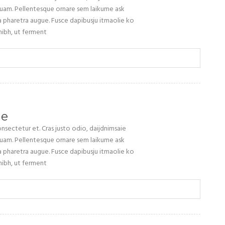
 quam. Pellentesque ornare sem laikume ask
 a pharetra augue. Fusce dapibusju itmaolie ko
ibh, ut ferment
de
sectetur et. Cras justo odio, daijdnimsaie
 quam. Pellentesque ornare sem laikume ask
 a pharetra augue. Fusce dapibusju itmaolie ko
ibh, ut ferment