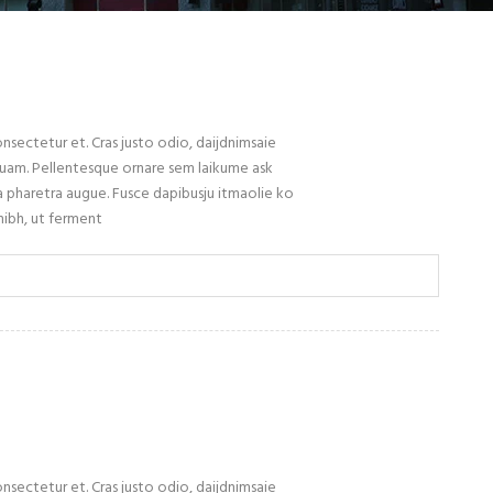
sectetur et. Cras justo odio, daijdnimsaie
 quam. Pellentesque ornare sem laikume ask
 a pharetra augue. Fusce dapibusju itmaolie ko
ibh, ut ferment
sectetur et. Cras justo odio, daijdnimsaie