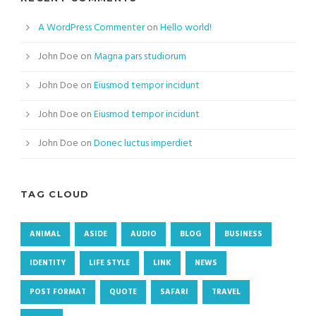
A WordPress Commenter
on
Hello world!
John Doe
on
Magna pars studiorum
John Doe
on
Eiusmod tempor incidunt
John Doe
on
Eiusmod tempor incidunt
John Doe
on
Donec luctus imperdiet
TAG CLOUD
ANIMAL
ASIDE
AUDIO
BLOG
BUSINESS
IDENTITY
LIFE STYLE
LINK
NEWS
POST FORMAT
QUOTE
SAFARI
TRAVEL