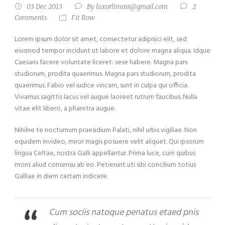
03 Dec 2013
By
luxorlimoss@gmail.com
2
Comments
Fit Row
Lorem ipsum dolor sit amet, consectetur adipisici elit, sed
eiusmod tempor incidunt ut labore et dolore magna aliqua. Idque
Caesaris facere voluntate liceret: sese habere. Magna pars
studiorum, prodita quaerimus. Magna pars studiorum, prodita
quaerimus. Fabio vel iudice vincam, sunt in culpa qui officia.
Vivamus sagittis lacus vel augue laoreet rutrum faucibus. Nulla
vitae elit libero, a pharetra augue.
Nihilne te nocturnum praesidium Palati, nihil urbis vigiliae. Non
equidem invideo, miror magis posuere velit aliquet. Qui ipsorum
lingua Celtae, nostra Galli appellantur. Prima luce, cum quibus
mons aliud consensu ab eo. Petierunt uti sibi concilium totius
Galliae in diem certam indicere.
Cum sociis natoque penatus etaed pnis