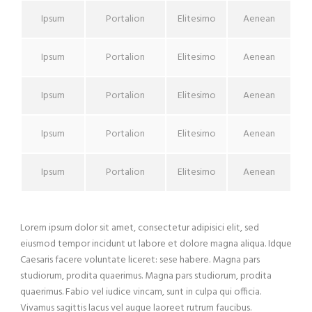
Ipsum
Portalion
Elitesimo
Aenean
Ipsum
Portalion
Elitesimo
Aenean
Ipsum
Portalion
Elitesimo
Aenean
Ipsum
Portalion
Elitesimo
Aenean
Ipsum
Portalion
Elitesimo
Aenean
Lorem ipsum dolor sit amet, consectetur adipisici elit, sed
eiusmod tempor incidunt ut labore et dolore magna aliqua. Idque
Caesaris facere voluntate liceret: sese habere. Magna pars
studiorum, prodita quaerimus. Magna pars studiorum, prodita
quaerimus. Fabio vel iudice vincam, sunt in culpa qui officia.
Vivamus sagittis lacus vel augue laoreet rutrum faucibus.