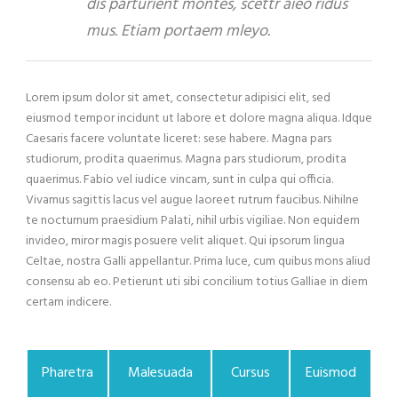
dis parturient montes, scettr aieo ridus
mus. Etiam portaem mleyo.
Lorem ipsum dolor sit amet, consectetur adipisici elit, sed
eiusmod tempor incidunt ut labore et dolore magna aliqua. Idque
Caesaris facere voluntate liceret: sese habere. Magna pars
studiorum, prodita quaerimus. Magna pars studiorum, prodita
quaerimus. Fabio vel iudice vincam, sunt in culpa qui officia.
Vivamus sagittis lacus vel augue laoreet rutrum faucibus. Nihilne
te nocturnum praesidium Palati, nihil urbis vigiliae. Non equidem
invideo, miror magis posuere velit aliquet. Qui ipsorum lingua
Celtae, nostra Galli appellantur. Prima luce, cum quibus mons aliud
consensu ab eo. Petierunt uti sibi concilium totius Galliae in diem
certam indicere.
Pharetra
Malesuada
Cursus
Euismod